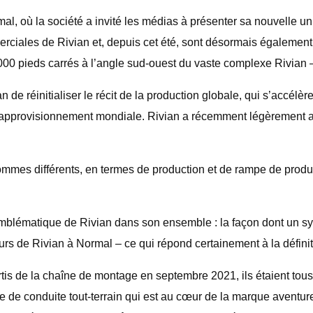
l, où la société a invité les médias à présenter sa nouvelle u
merciales de Rivian et, depuis cet été, sont désormais égaleme
00 pieds carrés à l’angle sud-ouest du vaste complexe Rivian – q
de réinitialiser le récit de la production globale, qui s’accélèr
ne d’approvisionnement mondiale. Rivian a récemment légèrement
ommes différents, en termes de production et de rampe de produc
mblématique de Rivian dans son ensemble : la façon dont un s
urs de Rivian à Normal – ce qui répond certainement à la défin
tis de la chaîne de montage en septembre 2021, ils étaient tous
e de conduite tout-terrain qui est au cœur de la marque aventur