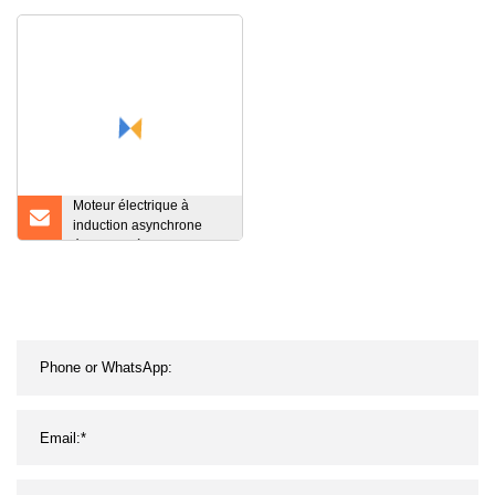
Moteur électrique à
induction asynchrone
électrique à courant
alternatif à haute efficacité
de l'industrie triphasée
IEC/Ye