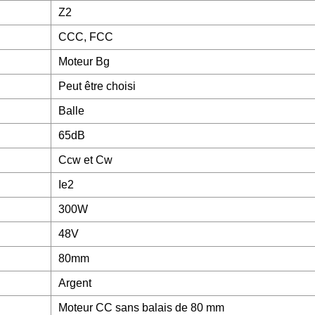
Z2
CCC, FCC
Moteur Bg
Peut être choisi
Balle
65dB
Ccw et Cw
Ie2
300W
48V
80mm
Argent
Moteur CC sans balais de 80 mm