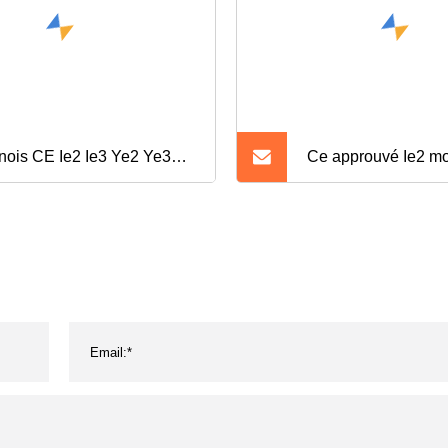
nois CE Ie2 Ie3 Ye2 Ye3
Ce approuvé Ie2 mo
 Ybx3 Y2 Yc Ml Yl
électrique triphasé 
mium haute efficacité
rendement
trique/industriel/électrique
nduction asynchrone haute
ssance fabricant de moteurs