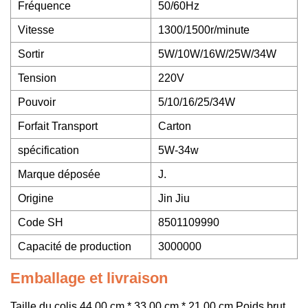
Fréquence
50/60Hz
Vitesse
1300/1500r/minute
Sortir
5W/10W/16W/25W/34W
Tension
220V
Pouvoir
5/10/16/25/34W
Forfait Transport
Carton
spécification
5W-34w
Marque déposée
J.
Origine
Jin Jiu
Code SH
8501109990
Capacité de production
3000000
Emballage et livraison
Taille du colis 44,00 cm * 33,00 cm * 21,00 cm Poids brut