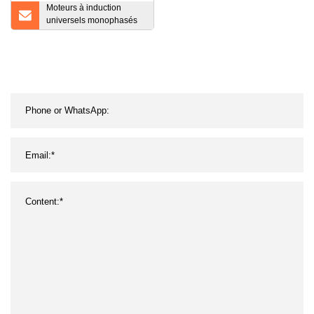
Moteurs à induction
universels monophasés
de moteur de ventilateur
asynchrone de
refroidisseur d'air Ydk