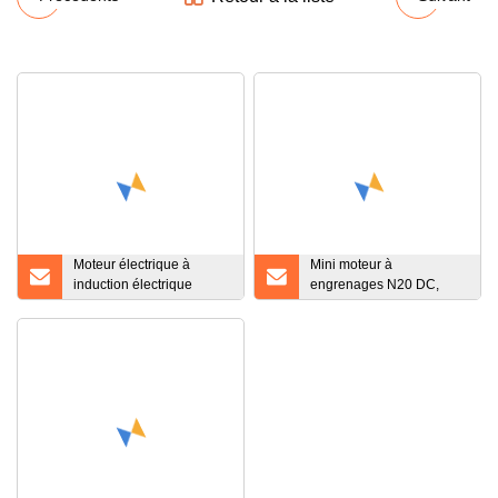
Moteur électrique à
Mini moteur à
induction électrique
engrenages N20 DC,
synchrone asynchrone
12mm, 3V, 4.5V, 5V, 6V,
antidéflagrant
12V, petit moteur à
antidéflagrant AC DC
engrenages pour
robotique et serrure
électrique